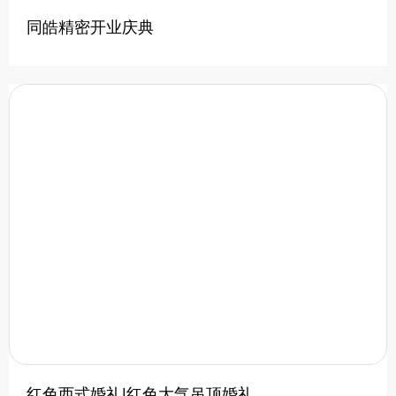
同皓精密开业庆典
红色西式婚礼|红色大气吊顶婚礼