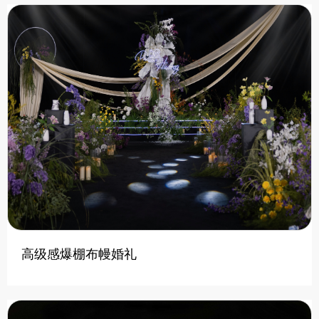
高级感爆棚布幔婚礼